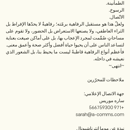
الطمأنينة.
الرسوخ.
الاتّصال.
ولعلّ هذا هو مستقبل الرفاهية برمّته؛ رفاهيةٌ لا يحدّها الإفراط بل
الثراء العاطفي، ولا يصنعها الاستعراض بل الحضور، ولا تقوم على
مساحاتٍ صُمِّمت لمجرد الإعجاب بها، بل على أماكن صيغت بعناية
لتساعد الناس على أن يحيوا حياة أفضل وأكثر صحة وأعمق معنى.
فأعظم أنواع الرفاهية قاطبةً ليست ما يحيط بنا، بل الشعور الذي
نعيشه في داخله.
~انتهى~
ملاحظات للمحرّرين
جهة الاتصال الإعلامي:
ساره موريس
+971 566759300
sarah@a-comms.com
نبذة عن موما إنترناشيونال