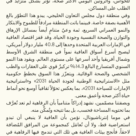
للحواس، والروتين اليومي الأكثر صحة، تؤثر بشكل متزايد في
الطلب على المساكن.
وفي منطقة دول مجلس التعاون الخليجي، يبدو هذا التطوّر بالغ
الأهمية بصفة خاصة. فبينما باتت المنطقة مرادفاً للطموح والابتكار
والنمو العمراني السريع، ثمة وعيٌ متنامٍ أيضاً بمسائل الإرهاق
والتوازن والصحة النفسية وجودة الحياة. وقد قفز اقتصاد العافية
في الإمارات العربية المتحدة وحدها إلى 40.8 مليار دولار أمريكي،
ليصبح أسرع أسواق العافية نمواً في منطقة الشرق الأوسط
وشمال أفريقيا وأحد أسرعها على مستوى العالم. ويقود هذا النمو
السنوي المتسارع البالغ 14.3% تركيزٌ قوي على العقارات والطب
الشخصي والصحة الوقائية. ويتعزّز هذا السوق بخططٍ حكومية
مثل «الاستراتيجية الوطنية لجودة الحياة 2031» و«استراتيجية
الإمارات للسياحة 2031»، بما يعكس تحوّلاً ثقافياً أوسع نحو أنماط
حياة أكثر صحة وأعمق معنى.
وبصفتنا مصمّمين، نشهد إدراكاً متنامياً بأن الرفاهية لم تعد تُعرَّف
بما تحتويه المساحة فحسب، بل بما تتيحه وتُمكِّن منه.
في موما إنترناشيونال، نؤمن بأن العافية لا ينبغي أن تبدو
استعراضية قط، ولا أن تُعامَل كمجموعة من المرافق المُضافة
لاحقاً. فأنجح بيئات العافية هي تلك التي تندمج فيها الرفاهية في