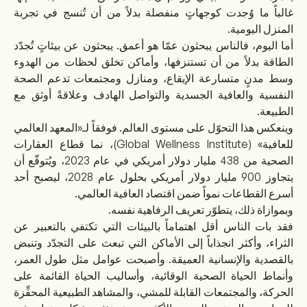
غالباً ما وُجدت كوجهاتٍ منفصلة بدلاً من أن تُنسج في تجربة
المنزل اليومية.
أما اليوم، فالناس يبحثون عمّا هو أعمق. يبحثون عن بيئاتٍ تُجدّد
الطاقة بدلاً من أن تستنزفها، وأماكن تخلق لحظات من الهدوء
وسط مدنٍ متسارعة الإيقاع، ومنازل ومجتمعات تدعم الصحة
النفسية والعافية الجسدية والتواصل الهادف وعلاقةً أوثق مع
الطبيعة.
وينعكس هذا التحوّل على مستوى العالم. فوفقاً لـ«المعهد العالمي
للعافية» (Global Wellness Institute)، نما قطاع العقارات
الصحية من 438 مليار دولار أمريكي في عام 2023، ويُتوقّع أن
يتجاوز 900 مليار دولار أمريكي بحلول عام 2028، ليصبح أحد
أسرع القطاعات نمواً ضمن اقتصاد العافية العالمي.
وبموازاة ذلك، يتطوّر تعريف الرفاهية نفسه.
فقد بات الناس أقل اهتماماً بالبيئات التي تكتفي بالتعبير عن
الثراء، وأكثر انجذاباً إلى الأماكن التي تبعث على التجدّد وتنبض
بالقصدية والإنسانية العميقة. وأصبحت عوامل مثل طول العمر،
وأنماط الحياة الصحية الوقائية، وأساليب الحياة القائمة على
الحركة، والمجتمعات القابلة للمشي، والمشاهد الطبيعية المحفِّزة