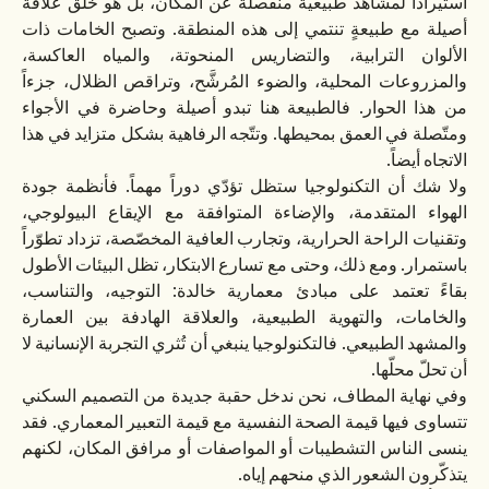
استيراداً لمشاهد طبيعية منفصلة عن المكان، بل هو خلق علاقة
أصيلة مع طبيعةٍ تنتمي إلى هذه المنطقة. وتصبح الخامات ذات
الألوان الترابية، والتضاريس المنحوتة، والمياه العاكسة،
والمزروعات المحلية، والضوء المُرشَّح، وتراقص الظلال، جزءاً
من هذا الحوار. فالطبيعة هنا تبدو أصيلة وحاضرة في الأجواء
ومتّصلة في العمق بمحيطها. وتتّجه الرفاهية بشكل متزايد في هذا
الاتجاه أيضاً.
ولا شك أن التكنولوجيا ستظل تؤدّي دوراً مهماً. فأنظمة جودة
الهواء المتقدمة، والإضاءة المتوافقة مع الإيقاع البيولوجي،
وتقنيات الراحة الحرارية، وتجارب العافية المخصّصة، تزداد تطوّراً
باستمرار. ومع ذلك، وحتى مع تسارع الابتكار، تظل البيئات الأطول
بقاءً تعتمد على مبادئ معمارية خالدة: التوجيه، والتناسب،
والخامات، والتهوية الطبيعية، والعلاقة الهادفة بين العمارة
والمشهد الطبيعي. فالتكنولوجيا ينبغي أن تُثري التجربة الإنسانية لا
أن تحلّ محلّها.
وفي نهاية المطاف، نحن ندخل حقبة جديدة من التصميم السكني
تتساوى فيها قيمة الصحة النفسية مع قيمة التعبير المعماري. فقد
ينسى الناس التشطيبات أو المواصفات أو مرافق المكان، لكنهم
يتذكّرون الشعور الذي منحهم إياه.