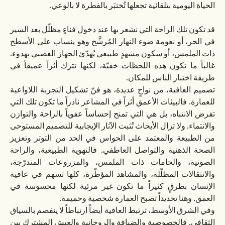
الحياة اليومية بتلقائية تجعلها تُختبَر بالفطرة لا بالوعي.
قد تكون تلك الراحة التي نشعر بها عند دخول فناءٍ مظلّل بعد السير
في الحر، أو نعومة ضوء النهار المُرشَّح وهو ينساب على الأسطح
ذات الملمس، أو سكون مشهدٍ طبيعي يُهدّئ الجهاز العصبي بهدوء.
غالباً ما تكون هذه اللحظات خفيّة، لكنها تترك أثراً عميقاً في
طريقة اختبار الناس للمكان.
تصميم العافية، من نواحٍ عديدة، هو فنّ تشكيل التجربة اللاواعية
للعمارة. فالبيئات الأعمق أثراً في المشاعر نادراً ما تكون تلك التي
تفرض الانتباه، بل هي التي تمنح إحساساً عفوياً بالراحة والتوازن
والانتماء. ولا تزال الأبحاث تُثبت الآثار الإيجابية للتصميم المستوحى
من الطبيعة والمعتمد على الحواس في الحد من التوتر وتعزيز
الصحة الذهنية والتواصل العاطفي. فالتهوية الطبيعية، والراحة
الصوتية، والخامات ذات الملمس، والمزروعات المتدرّجة،
والانتقالات المظلّلة، والمشاهد المؤطّرة، كلها تسهم في عافية
الإنسان بطرقٍ كثيراً ما تكون غير مرئية لكنها محسوسة في
العمق. وهنا تحديداً تصبح العمارة شخصية وحميمة.
وفي الشرق الأوسط، ترتبط العافية أيضاً ارتباطاً لا ينفصم بالسياق
الثقافي. فالخصوصية والضيافة والروحانية والعيش المشترك بين