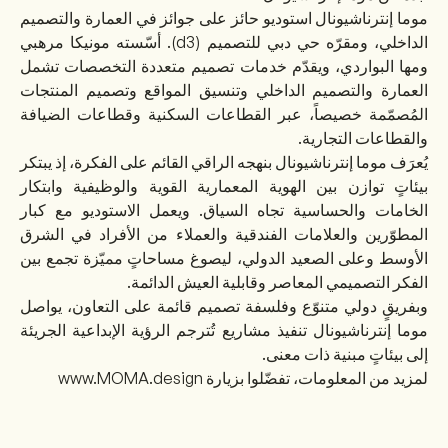
موما إنترناشيونال استوديو حائز على جوائز في العمارة والتصميم
الداخلي، ومقرّه حي دبي للتصميم (d3). أسّسته مونيكا مرهبي
ومها البواردي، ويقدّم خدمات تصميم متعددة التخصصات تشمل
العمارة والتصميم الداخلي وتنسيق المواقع وتصميم المنتجات
المُصمّمة خصيصاً، عبر القطاعات السكنية وقطاعات الضيافة
والقطاعات التجارية.
يُعرَف موما إنترناشيونال بنهجه الراقي القائم على الفكرة، إذ يبتكر
بيئاتٍ توازن بين الهوية المعمارية القوية والوظيفية وابتكار
الخامات والحساسية تجاه السياق. ويعمل الاستوديو مع كبار
المطوّرين والعلامات الفندقية والعملاء من الأفراد في الشرق
الأوسط وعلى الصعيد الدولي، ليصوغ مساحاتٍ مميّزة تجمع بين
الفكر التصميمي المعاصر وقابلية العيش الدائمة.
وبفريقٍ دولي متنوّع وفلسفة تصميم قائمة على التعاون، يواصل
موما إنترناشيونال تنفيذ مشاريع تُترجم الرؤية الإبداعية الجريئة
إلى بيئاتٍ مبنية ذات معنى.
لمزيد من المعلومات، تفضّلوا بزيارة
www.MOMA.design