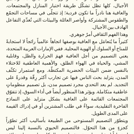
الأجيال، كلها تظل تشكّل طريقة اختبار المنازل والمجتمعات.
والعافية هنا نادراً ما تكون فردية؛ إذ تتجلّى في مساحات التجمّع
والطقوس المشتركة وأواصر العائلة والبيئات التي تُغذّي التفاعل
الهادف بين الأجيال.
وهذا الفهم الثقافي أمرٌ جوهري.
كثيراً ما يُتعامَل مع العافية بوصفها اتجاهاً عالمياً رائجاً لا استجابةً
للمناخ أو السلوك أو الهوية المحلية. ففي الإمارات العربية المتحدة،
يعني التصميم من أجل العافية فهمَ الحرارة والظل، وقابلية
المشي، والحياة في الهواء الطلق، والأهمية العاطفية للاختلاء
بالنفس ضمن البيئات الحضرية المكتظّة. ومع استمرار تكثّف
المدن، يتزايد بحث الناس فيها عن تجارب أكثر رِقّة وقدرةً على
التجديد. لم يعد التحدي مجرد تصميم مدن، بل تصميم منظوماتٍ
عاطفية متكاملة. ويؤثر هذا المنظور أيضاً في أداء السوق، إذ تتفوّق
المجتمعات القائمة على العافية بشكل متزايد على النماذج
الفاخرة التقليدية، سواءٌ في طلب المشترين أو في إدراك القيمة
على المدى الطويل.
ويتطوّر التصميم المستوحى من الطبيعة بأساليب أكثر تطوّراً
كجزءٍ من هذا التحوّل. فالتصميم الحيوي بالنسبة إلينا ليس