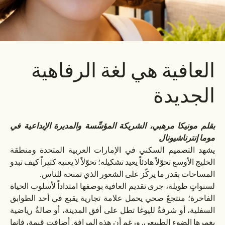
العافية هي لغة الرفاهية
الجديدة
بقلم مونيكا مرهبي، الشريكة المؤسِّسة والمديرة الإبداعية في
موما إنترناشيونال
يشهد التصميم السكني في الإمارات العربية المتحدة ومنطقة
الخليج الأوسع تحوّلاً هادئاً يعيد تشكيله؛ تحوّلاً لا يعنيه كثيراً كيف تبدو
المساحات بقدر ما يركّز على الشعور الذي تمنحه للناس.
لسنواتٍ طويلة، جرى تقديم العافية بوصفها امتداداً لأسلوب الحياة
الفاخرة؛ منتجعٌ صحي يحمل علامة تجارية يقبع في أحد الطوابق
السفلية، أو شرفةٌ لليوغا تطل على أفق المدينة، أو صالةٌ رياضية
يغمرها الضوء الطبيعي. ورغم أن هذه المرافق أضافت قيمة، فإنها