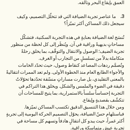
العمق بإيقاع البحر وتألّقه.
3.
ما عناصر تجربة الضيافة التي قد تتخلّل التصميم، وكيف
سيجعل ذلك المساكن أكثر تميّزاً؟
تُنسَج لغة الضيافة بعنايةٍ في هذه التجربة السكنية، فتشكّل
مساحاتٍ بديهيةً وراقية في آن. ويُنظَر إلى كل لحظة من منظور
تجربة الضيف؛ الوصول والانتقال والتوقّف، بما يخلق رحلةً
متكاملة بدلاً من تسلسلٍ من التجارب أو الغرف.
وتُصمَّم ردهات المصاعد كنقاط وصول، حيث تحدّد الخامات
والأجواء الطابع العام منذ الخطوة الأولى. ولم تعد الممرات انتقاليةً
بالمعنى التقليدي، بل صارت مساراتٍ منسّقة تحدّدها تحوّلاتٌ
دقيقة في الضوء والملمس والشكل. ويخلق هذا التراكم في
التجربة إحساساً سلساً بالاستمرارية، بما يتيح للمساحات أن
تتكشّف بقصديةٍ وإيقاع.
ومن خلال هذا التنسيق الدقيق تكتسب المساكن تميّزها.
فباستلهام حسّ الضيافة، يحوّل التصميم الحركة اليومية إلى تجربةٍ
أكثر غمراً، حيث يبدو كل انتقالٍ هادفاً وتسهم كل مساحة في
تجربة عيشٍ متماسكة وراقية.