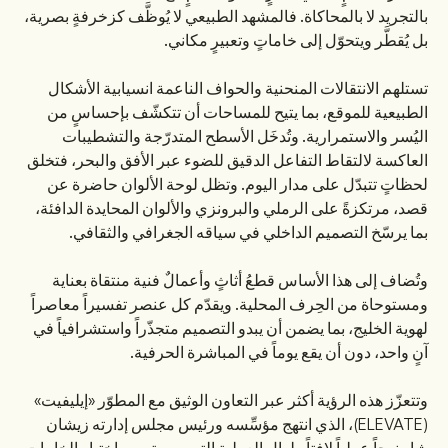
بالتجريد لا بالمحاكاة. فالمشهد الطبيعي لا يُوظَّف كزخرفةٍ بصرية،
بل يُقطَّر ويتحوّل إلى خاماتٍ وتعبيرٍ مكاني.
تستلهم الانتقالات المنحنية والحواف الناعمة انسيابية الأشكال
الطبيعية للموقع، بما يتيح للمساحات أن تتكشّف بإحساسٍ من
اليُسر والاستمرارية. وتُدخَل الأسطح المتدرّجة والتشطيبات
العاكسة لالتقاط التفاعل الدقيق للضوء عبر الأفق والبحر، فتخلق
لحظاتٍ تتبدّل على مدار اليوم. وتظل لوحة الألوان حاضرة عن
قصد، مرتكزةً على الرملي والبرونزي والألوان المحايدة الدافئة،
بما يرسّخ التصميم الداخلي في سياقه الجغرافي والثقافي.
وتُضاف إلى هذا الأساس قطعُ أثاثٍ وأعمالٌ فنية منتقاة بعناية
ومستوحاة من الحِرف المحلية. ويقدّم كل عنصر تفسيراً معاصراً
لهوية الخليج، بما يضمن أن يبدو التصميم متجذّراً واستشرافياً في
آنٍ واحد، دون أن يقع يوماً في المباشرة الحرفية.
وتتعزّز هذه الرؤية أكثر عبر التعاون الوثيق مع المطوّر «إيليفيت»
(ELEVATE)، الذي انتهج مؤسِّسه ورئيس مجلس إدارته زيشان