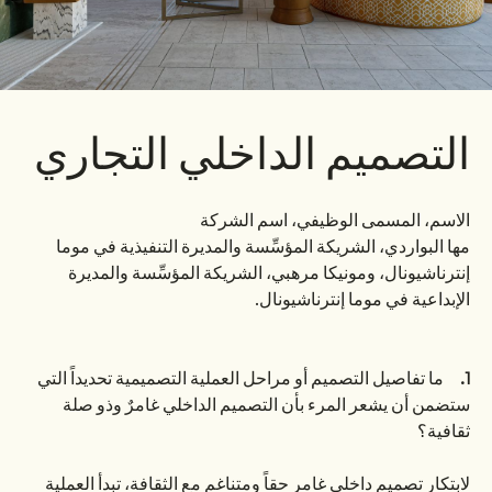
التصميم الداخلي التجاري
الاسم، المسمى الوظيفي، اسم الشركة
مها البواردي، الشريكة المؤسِّسة والمديرة التنفيذية في موما
إنترناشيونال، ومونيكا مرهبي، الشريكة المؤسِّسة والمديرة
الإبداعية في موما إنترناشيونال.
1.
ما تفاصيل التصميم أو مراحل العملية التصميمية تحديداً التي
ستضمن أن يشعر المرء بأن التصميم الداخلي غامرٌ وذو صلة
ثقافية؟
لابتكار تصميمٍ داخلي غامرٍ حقاً ومتناغمٍ مع الثقافة، تبدأ العملية