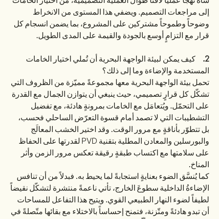
شاه نهجاً عملياً لافتاً طوال العملية التصميمية، من اختيار الخامات
إلى مراجعات التصميم. ويضفي هذا المستوى من الانخراط
وضوحاً وطموحاً مشتركين على المشروع، بما يضمن انسجام كل
قرار مع التزامٍ أوسع بالجودة والقيمة على المدى الطويل.
2.
كيف يمكن لبيئة الواجهة البحرية أن تُملي اختيار الخامات
المستخدمة والإضاءة وما إلى ذلك؟
تحمل بيئة الواجهة البحرية معها مجموعةً مميّزة من الظروف التي
تشكّل كل قرارٍ تصميمي، حيث ينبغي أن يتوازن الجمال مع القدرة
على التحمّل. ويُتعامَل مع الخامات بمرونةٍ هادئة، مع تفضيل
التشطيبات التي لا تصمد أمام قسوة التعرّض الساحلي فحسب،
بل تتطوّر بأناقةٍ مع مرور الوقت. وقد اختير الخشب المعالَج
والبورسلين والمعادن المطلية بتقنية PVD لقدرتها على الحفاظ
على سلامتها مع اكتساب طبقةٍ رقيقة تعكس مرور الزمن وأثر
المناخ.
كما يُنسَّق الضوء بعنايةٍ استجابةً لما يحيط به. فبدلاً من أن تنافس
الإضاءةُ الداخلية سطوعَ الخارج، تأتي ناعمةً منتشرة لتشكّل نقيضاً
لطيفاً لضوء النهار الطبيعي القوي. ويتيح هذا التفاعل للمساحات
أن تبدو هادئةً ومتّزنة، فتمنح إحساساً بالاختلاء مع بقائها متّصلةً في